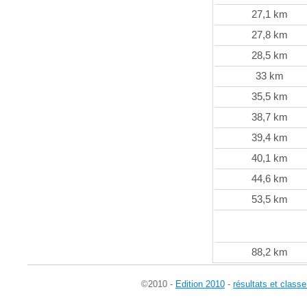
27,1 km
27,8 km
28,5 km
33 km
35,5 km
38,7 km
39,4 km
40,1 km
44,6 km
53,5 km
88,2 km
©2010 -
Edition 2010
-
résultats et class