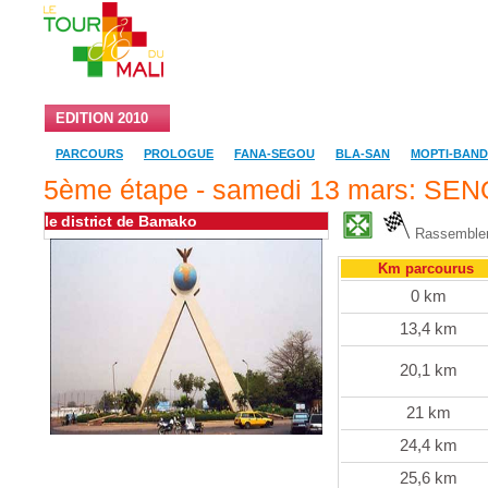
EDITION 2010
RESULTATS ET CLASSEMENT
LES EQU
PARCOURS
PROLOGUE
FANA-SEGOU
BLA-SAN
MOPTI-BAN
5ème étape - samedi 13 mars: S
le district de Bamako
Rassemblem
Km parcourus
0 km
13,4 km
20,1 km
21 km
24,4 km
25,6 km