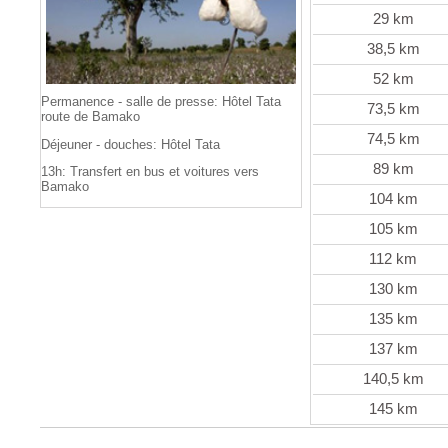
29 km
38,5 km
52 km
Permanence - salle de presse: Hôtel Tata
73,5 km
route de Bamako
74,5 km
Déjeuner - douches: Hôtel Tata
89 km
13h: Transfert en bus et voitures vers
Bamako
104 km
105 km
112 km
130 km
135 km
137 km
140,5 km
145 km