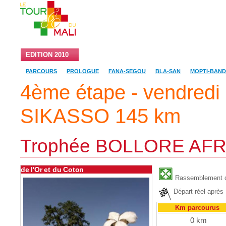
EDITION 2010
RESULTATS ET CLASSEMENT
LES EQU
PARCOURS
PROLOGUE
FANA-SEGOU
BLA-SAN
MOPTI-BAN
4ème étape - vendred
SIKASSO 145 km
Trophée BOLLORE AFR
de l'Or et du Coton
Rassemblement d
Départ réel après
Km parcourus
0 km